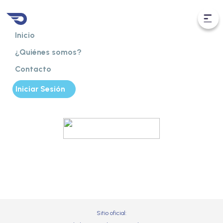
Inicio
¿Quiénes somos?
Contacto
Iniciar Sesión
Vení a Ciudad Universitaria
¡Dejá tu auto en un parking seguro!
Pabellón 3, Av. Int. Güiraldes, Buenos Aires, 1428
Sitio oficial: